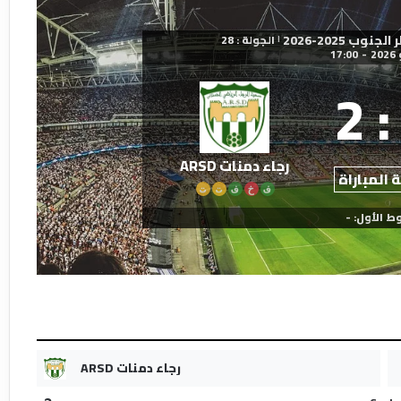
ب 2025-2026
الجولة : 28
|
17:00
-
2
:
رجاء دمنات ARSD
 المباراة
ف
خ
ف
ت
ت
ط الأول: -
رجاء دمنات ARSD