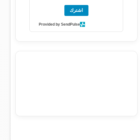
اشترك
Provided by SendPulse
agence de communication digitale au Maroc
services
marketing digital
stratégie SEO et optimisation web
actualité economique maroc
actualité btp maroc
btp
Maroc
آخر أخبار الرياضة
تحليل مباريات كرة القدم
أخبار الهواة
نتائج مباريات الهواة
seo
buy iptv
iptv subscription
specialist
trend news
best iptv
agence marketing
presse