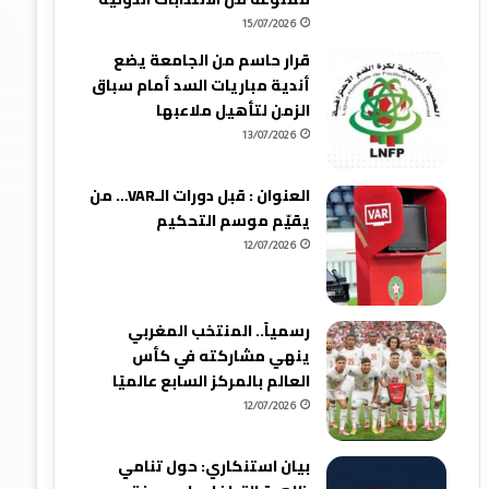
15/07/2026
قرار حاسم من الجامعة يضع
أندية مباريات السد أمام سباق
الزمن لتأهيل ملاعبها
13/07/2026
العنوان : قبل دورات الـVAR… من
يقيّم موسم التحكيم
12/07/2026
رسمياً.. المنتخب المغربي
ينهي مشاركته في كأس
العالم بالمركز السابع عالميًا
12/07/2026
بيان استنكاري: حول تنامي