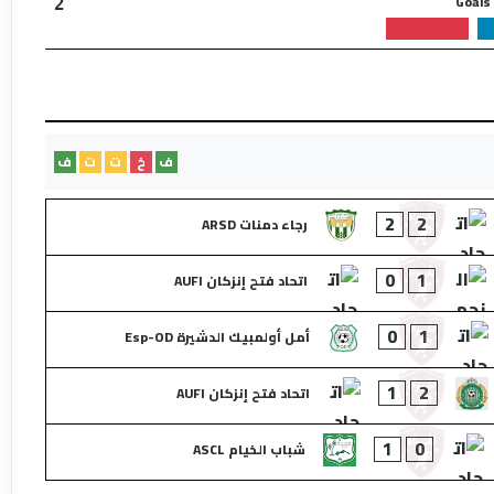
Goals
2
ف
خ
ت
ت
ف
2
2
رجاء دمنات ARSD
0
1
اتحاد فتح إنزكان AUFI
0
1
أمل أولمبيك الدشيرة Esp-OD
1
2
اتحاد فتح إنزكان AUFI
1
0
شباب الخيام ASCL