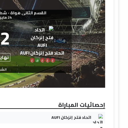
القسم الثاني هواة - شطر الجنو
24 مايو 2026
2
اتحاد فتح إنزكان AUFI
نهاية
خ
خ
خ
ف
خ
الشو
إحصائيات المباراة
اتحاد فتح إنزكان AUFI