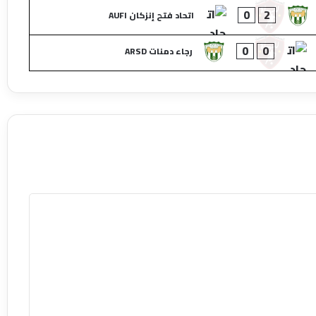
0
2
اتحاد فتح إنزكان AUFI
0
0
رجاء دمنات ARSD