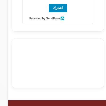
اشترك
Provided by SendPulse
agence de communication digitale au Maroc
services
marketing digital
stratégie SEO et optimisation web
actualité economique maroc
actualité btp maroc
btp
Maroc
آخر أخبار الرياضة
تحليل مباريات كرة القدم
أخبار الهواة
نتائج مباريات الهواة
seo
buy iptv
iptv subscription
specialist
trend news
best iptv
agence marketing
presse