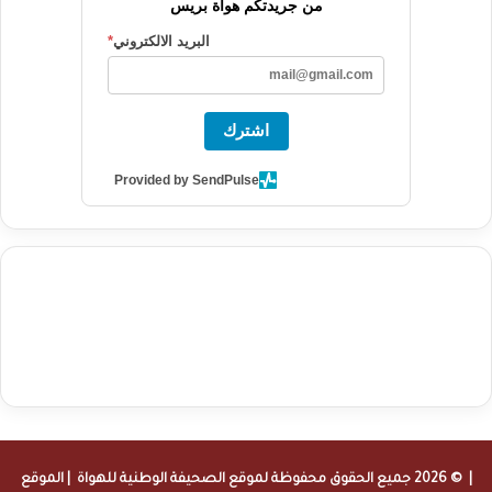
من جريدتكم هواة بريس
البريد الالكتروني
*
اشترك
Provided by SendPulse
agence de communication digitale au Maroc
services marketing
digital
stratégie SEO et optimisation web
actualité economique
btp Maroc
actualité btp maroc
maroc
آخر أخبار الرياضة
تحليل مباريات
كرة القدم
أخبار الهواة
نتائج مباريات الهواة
seo
buy iptv
iptv subscription
specialist
trend news
best iptv
agence marketing presse
| © 2026 جميع الحقوق محفوظة لموقع
الصحيفة الوطنية للهواة
| الموقع