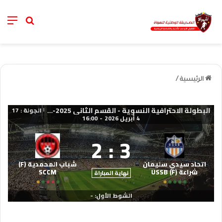
nu
خانة الب
الرئيسية
/
البطولة الاحترافية النسوية - القسم الثاني 2025-2026
الجولة : 17
|
4 أبريل 2026
-
16:00
2
:
3
اتحاد سيدي سليمان
شباب المحمدية (F)
شراعة (F) USSB
SCCM
نهاية المباراة
الشوط الأول: -