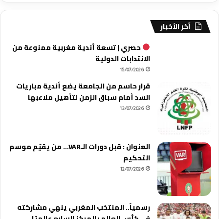
آخر الأخبار
حصري | تسعة أندية مغربية ممنوعة من
الانتدابات الدولية
15/07/2026
قرار حاسم من الجامعة يضع أندية مباريات
السد أمام سباق الزمن لتأهيل ملاعبها
13/07/2026
العنوان : قبل دورات الـVAR… من يقيّم موسم
التحكيم
12/07/2026
رسمياً.. المنتخب المغربي ينهي مشاركته
في كأس العالم بالمركز السابع عالميًا