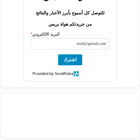
للتوصل كل أسبوع بأبرز الأخبار والنتائج
من جريدتكم هواة بريس
البريد الالكتروني
*
اشترك
Provided by SendPulse
agence de communication digitale au Maroc
services marketing
digital
stratégie SEO et optimisation web
actualité economique
btp Maroc
actualité btp maroc
maroc
آخر أخبار الرياضة
تحليل مباريات
كرة القدم
أخبار الهواة
نتائج مباريات الهواة
seo
buy iptv
iptv subscription
specialist
trend news
best iptv
agence marketing presse