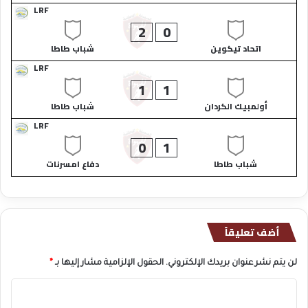
LRF
2
0
اتحاد تيكوين​
شباب طاطا​
LRF
1
1
أولمبيك الكردان​
شباب طاطا​
LRF
0
1
شباب طاطا​
دفاع امسرنات​
أضف تعليقاً
لن يتم نشر عنوان بريدك الإلكتروني.
الحقول الإلزامية مشار إليها بـ
*
ا