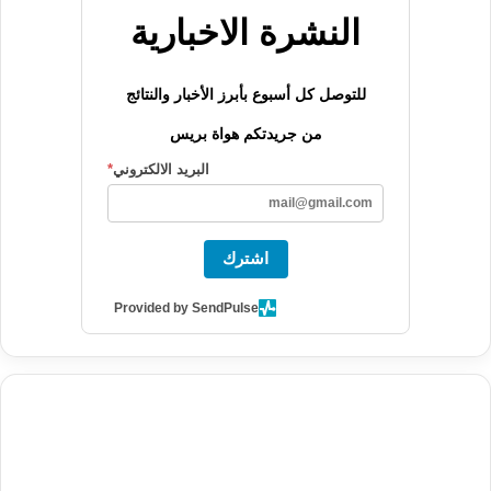
النشرة الاخبارية
للتوصل كل أسبوع بأبرز الأخبار والنتائج
من جريدتكم هواة بريس
البريد الالكتروني
*
اشترك
Provided by SendPulse
agence de communication digitale au Maroc
services marketing
digital
stratégie SEO et optimisation web
actualité economique
btp Maroc
actualité btp maroc
maroc
آخر أخبار الرياضة
تحليل مباريات
كرة القدم
أخبار الهواة
نتائج مباريات الهواة
seo
buy iptv
iptv subscription