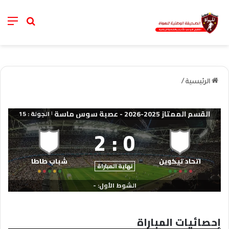
nu
خانة الب
الرئيسية
/
القسم الممتاز 2025-2026 - عصبة سوس ماسة
الجولة : 15
|
2
:
0
اتحاد تيكوين​
شباب طاطا​
نهاية المباراة
الشوط الأول: -
إحصائيات المباراة