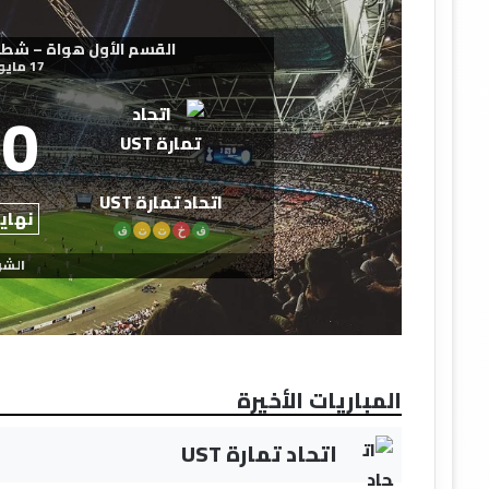
القسم الأول هواة – شطر الشمال
17 مايو 2026
0
اتحاد تمارة UST
نهاية
ف
خ
ت
ت
ف
الشو
المباريات الأخيرة
اتحاد تمارة UST