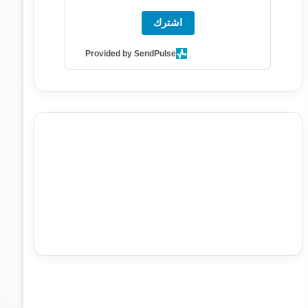
اشترك
Provided by SendPulse
agence de communication digitale au Maroc
services
marketing digital
stratégie SEO et optimisation web
actualité economique maroc
actualité btp maroc
btp
Maroc
آخر أخبار الرياضة
تحليل مباريات كرة القدم
أخبار الهواة
نتائج مباريات الهواة
seo
buy iptv
iptv subscription
specialist
trend news
best iptv
agence marketing
presse