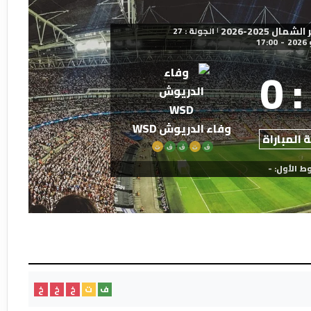
 2025-2026
الجولة : 27
|
17:00
-
0
:
وفاء الدريوش WSD
 المباراة
ف
ت
ف
ف
ت
ط الأول: -
ف
ت
خ
خ
خ