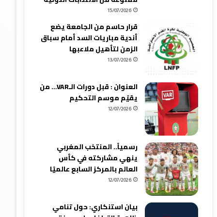
15/07/2026
قرار حاسم من الجامعة يضع
أندية مباريات السد أمام سباق
الزمن لتأهيل ملاعبها
13/07/2026
العنوان : قبل دورات الـVAR… من
يقيّم موسم التحكيم
12/07/2026
رسمياً.. المنتخب المغربي
ينهي مشاركته في كأس
العالم بالمركز السابع عالميًا
12/07/2026
بيان استنكاري: حول تنامي