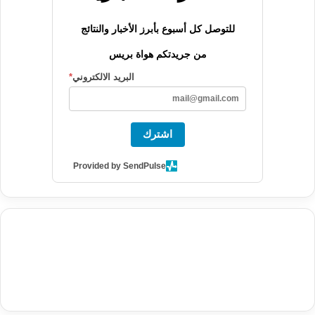
للتوصل كل أسبوع بأبرز الأخبار والنتائج
من جريدتكم هواة بريس
البريد الالكتروني
*
اشترك
Provided by SendPulse
agence de communication digitale au Maroc
services marketing
digital
stratégie SEO et optimisation web
actualité economique
btp Maroc
actualité btp maroc
maroc
آخر أخبار الرياضة
تحليل مباريات
كرة القدم
أخبار الهواة
نتائج مباريات الهواة
seo
buy iptv
iptv subscription
specialist
trend news
best iptv
agence marketing presse