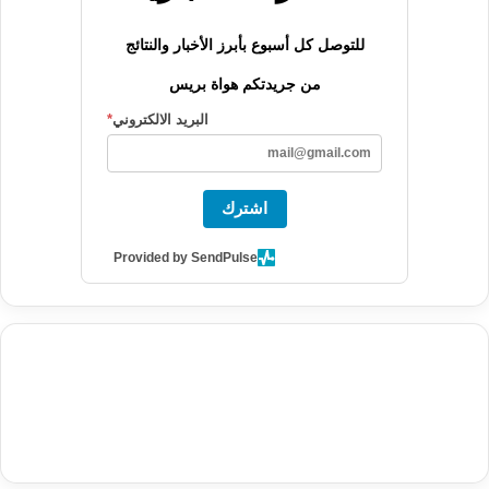
للتوصل كل أسبوع بأبرز الأخبار والنتائج
من جريدتكم هواة بريس
البريد الالكتروني
*
اشترك
Provided by SendPulse
agence de communication digitale au Maroc
services marketing
digital
stratégie SEO et optimisation web
actualité economique
btp Maroc
actualité btp maroc
maroc
آخر أخبار الرياضة
تحليل مباريات
كرة القدم
أخبار الهواة
نتائج مباريات الهواة
seo
buy iptv
iptv subscription
specialist
trend news
best iptv
agence marketing presse