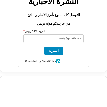
النشرة الاخبارية
للتوصل كل أسبوع بأبرز الأخبار والنتائج
من جريدتكم هواة بريس
البريد الالكتروني
*
اشترك
Provided by SendPulse
agence de communication digitale au Maroc
services marketing
digital
stratégie SEO et optimisation web
actualité economique
btp Maroc
actualité btp maroc
maroc
آخر أخبار الرياضة
تحليل مباريات
كرة القدم
أخبار الهواة
نتائج مباريات الهواة
seo
buy iptv
iptv subscription
specialist
trend news
best iptv
agence marketing presse