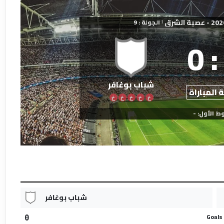
الجولة : 9
|
0
:
شباب بوغافر
 المباراة
خ
خ
خ
خ
خ
ط الأول: -
شباب بوغافر
Goals
0