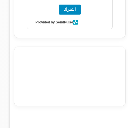
اشترك
Provided by SendPulse
agence de communication digitale au Maroc
services
marketing digital
stratégie SEO et optimisation web
actualité economique maroc
actualité btp maroc
btp
Maroc
آخر أخبار الرياضة
تحليل مباريات كرة القدم
أخبار الهواة
نتائج مباريات الهواة
seo
buy iptv
iptv subscription
specialist
trend news
best iptv
agence marketing
presse