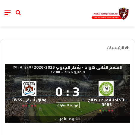
nu
خانة الب
الرئيسية
/
القسم الثاني هواة - شطر الجنوب 2025-2026
الجولة : 26
|
9 مايو 2026
-
17:00
0
:
3
اتحاد الفقيه بنصالح
وفاق أسفي CWSS
IRFBS
نهاية المباراة
الشوط الأول: -