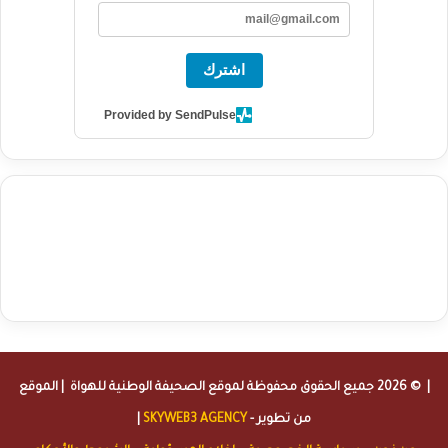
اشترك
Provided by SendPulse
agence de communication digitale au Maroc
services marketing
digital
stratégie SEO et optimisation web
actualité economique
btp Maroc
actualité btp maroc
maroc
آخر أخبار الرياضة
تحليل مباريات
كرة القدم
أخبار الهواة
نتائج مباريات الهواة
seo
buy iptv
iptv subscription
specialist
trend news
best iptv
agence marketing presse
| © 2026 جميع الحقوق محفوظة لموقع
الصحيفة الوطنية للهواة
| الموقع
من تطوير -
SKYWEB3 AGENCY
|