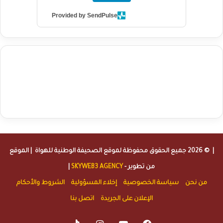
Provided by SendPulse
agence de communication digitale au Maroc
services marketing
digital
stratégie SEO et optimisation web
actualité economique
btp Maroc
actualité btp maroc
maroc
آخر أخبار الرياضة
تحليل مباريات
كرة القدم
أخبار الهواة
نتائج مباريات الهواة
seo
buy iptv
iptv subscription
specialist
trend news
best iptv
agence marketing presse
| © 2026 جميع الحقوق محفوظة لموقع
الصحيفة الوطنية للهواة
| الموقع
من تطوير -
SKYWEB3 AGENCY
|
من نحن
سياسة الخصوصية
إخلاء المسؤولية
الشروط والأحكام
الإعلان على الجريدة
اتصل بنا