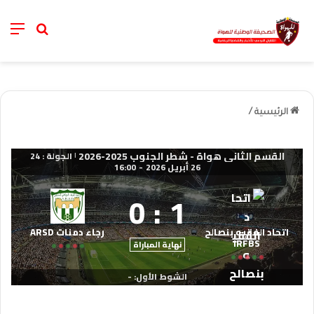
nu
خانة الب
الرئيسية
/
القسم الثاني هواة - شطر الجنوب 2025-2026
الجولة : 24
|
26 أبريل 2026
-
16:00
0
:
1
اتحاد الفقيه بنصالح
رجاء دمنات ARSD
IRFBS
نهاية المباراة
الشوط الأول: -