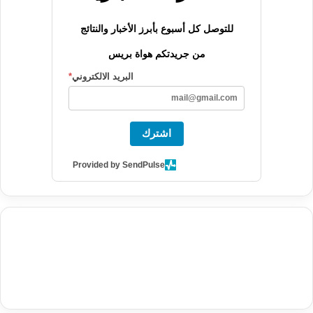
للتوصل كل أسبوع بأبرز الأخبار والنتائج
من جريدتكم هواة بريس
البريد الالكتروني
*
اشترك
Provided by SendPulse
agence de communication digitale au Maroc
services marketing
digital
stratégie SEO et optimisation web
actualité economique
btp Maroc
actualité btp maroc
maroc
آخر أخبار الرياضة
تحليل مباريات
كرة القدم
أخبار الهواة
نتائج مباريات الهواة
seo
buy iptv
iptv subscription
specialist
trend news
best iptv
agence marketing presse