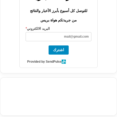
للتوصل كل أسبوع بأبرز الأخبار والنتائج
من جريدتكم هواة بريس
البريد الالكتروني
*
اشترك
Provided by SendPulse
agence de communication digitale au Maroc
services marketing
digital
stratégie SEO et optimisation web
actualité economique
btp Maroc
actualité btp maroc
maroc
آخر أخبار الرياضة
تحليل مباريات
كرة القدم
أخبار الهواة
نتائج مباريات الهواة
seo
buy iptv
iptv subscription
specialist
trend news
best iptv
agence marketing presse