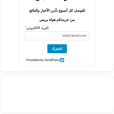
للتوصل كل أسبوع بأبرز الأخبار والنتائج
من جريدتكم هواة بريس
البريد الالكتروني
*
اشترك
Provided by SendPulse
agence de communication digitale au Maroc
services marketing
digital
stratégie SEO et optimisation web
actualité economique
btp Maroc
actualité btp maroc
maroc
آخر أخبار الرياضة
تحليل مباريات
كرة القدم
أخبار الهواة
نتائج مباريات الهواة
seo
buy iptv
iptv subscription
specialist
trend news
best iptv
agence marketing presse