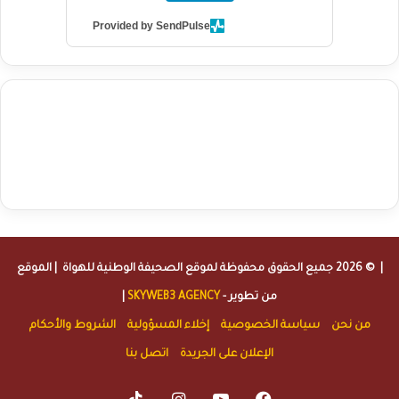
Provided by SendPulse
agence de communication digitale au Maroc
services marketing
digital
stratégie SEO et optimisation web
actualité economique
btp Maroc
actualité btp maroc
maroc
آخر أخبار الرياضة
تحليل مباريات
كرة القدم
أخبار الهواة
نتائج مباريات الهواة
seo
buy iptv
iptv subscription
specialist
trend news
best iptv
agence marketing presse
| © 2026 جميع الحقوق محفوظة لموقع
الصحيفة الوطنية للهواة
| الموقع
من تطوير -
SKYWEB3 AGENCY
|
من نحن
سياسة الخصوصية
إخلاء المسؤولية
الشروط والأحكام
الإعلان على الجريدة
اتصل بنا