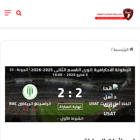
nu
خانة الب
الرئيسية
/
البطولة الاحترافية إنوي القسم الثاني 2025-2026
الجولة : 23
|
3 مايو 2026
-
16:00
2
:
2
اتحاد أمل تزنيت USAT
الراسينغ الرياضي RAC
نهاية المباراة
الشوط الأول: -