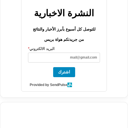
النشرة الاخبارية
للتوصل كل أسبوع بأبرز الأخبار والنتائج
من جريدتكم هواة بريس
البريد الالكتروني
*
اشترك
Provided by SendPulse
agence de communication digitale au Maroc
services marketing
digital
stratégie SEO et optimisation web
actualité economique
btp Maroc
actualité btp maroc
maroc
آخر أخبار الرياضة
تحليل مباريات