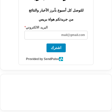
للتوصل كل أسبوع بأبرز الأخبار والنتائج
من جريدتكم هواة بريس
البريد الالكتروني
*
اشترك
Provided by SendPulse
agence de communication digitale au Maroc
services marketing
digital
stratégie SEO et optimisation web
actualité economique
btp Maroc
actualité btp maroc
maroc
آخر أخبار الرياضة
تحليل مباريات
كرة القدم
أخبار الهواة
نتائج مباريات الهواة
seo
buy iptv
iptv subscription
specialist
trend news
best iptv
agence marketing presse