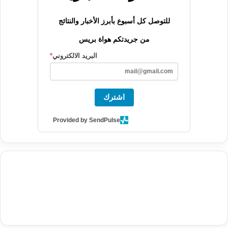
للتوصل كل أسبوع بأبرز الأخبار والنتائج
من جريدتكم هواة بريس
البريد الالكتروني
*
اشترك
Provided by SendPulse
agence de communication digitale au Maroc
services marketing
digital
stratégie SEO et optimisation web
actualité economique
btp Maroc
actualité btp maroc
maroc
آخر أخبار الرياضة
تحليل مباريات
كرة القدم
أخبار الهواة
نتائج مباريات الهواة
seo
buy iptv
iptv subscription
specialist
trend news
best iptv
agence marketing presse