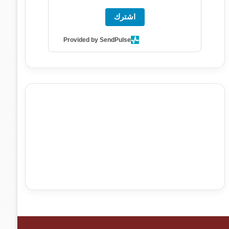
اشترك
Provided by SendPulse
agence de communication digitale au Maroc
services
marketing digital
stratégie SEO et optimisation web
actualité economique maroc
actualité btp maroc
btp
Maroc
آخر أخبار الرياضة
تحليل مباريات كرة القدم
أخبار الهواة
نتائج مباريات الهواة
seo
buy iptv
iptv subscription
specialist
trend news
best iptv
agence marketing
presse