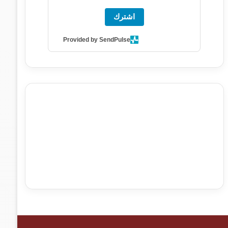
اشترك
Provided by SendPulse
agence de communication digitale au Maroc
services
marketing digital
stratégie SEO et optimisation web
actualité economique maroc
actualité btp maroc
btp
Maroc
آخر أخبار الرياضة
تحليل مباريات كرة القدم
أخبار الهواة
نتائج مباريات الهواة
seo
buy iptv
iptv subscription
specialist
trend news
best iptv
agence marketing
presse