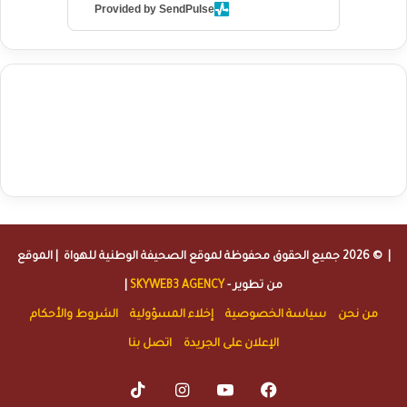
Provided by SendPulse
agence de communication digitale au Maroc
services marketing
digital
stratégie SEO et optimisation web
actualité economique
btp Maroc
actualité btp maroc
maroc
آخر أخبار الرياضة
تحليل مباريات
كرة القدم
أخبار الهواة
نتائج مباريات الهواة
seo
buy iptv
iptv subscription
specialist
trend news
best iptv
agence marketing presse
| © 2026 جميع الحقوق محفوظة لموقع
الصحيفة الوطنية للهواة
| الموقع
من تطوير -
SKYWEB3 AGENCY
|
من نحن
سياسة الخصوصية
إخلاء المسؤولية
الشروط والأحكام
الإعلان على الجريدة
اتصل بنا
TikTok
Instagram
YouTube
Facebook