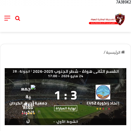
7A3B9K2
nu
خانة الب
الرئيسية
/
القسم الثاني هواة - شطر الجنوب 2025-2026
الجولة : 28
|
24 مايو 2026
-
17:00
1
:
3
إتحاد زاكورة CUSZ
جمعية أجيال الكردان
ASGG
نهاية المباراة
الشوط الأول: -