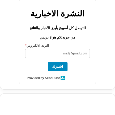
النشرة الاخبارية
للتوصل كل أسبوع بأبرز الأخبار والنتائج
من جريدتكم هواة بريس
البريد الالكتروني
*
اشترك
Provided by SendPulse
agence de communication digitale au Maroc
services marketing
digital
stratégie SEO et optimisation web
actualité economique
btp Maroc
actualité btp maroc
maroc
آخر أخبار الرياضة
تحليل مباريات