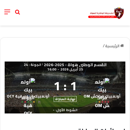
nu
خانة الب
الرئيسية
/
القسم الوطني هواة - 2025-2026
الجولة : 24
|
25 أبريل 2026
-
16:00
1
:
1
أولمبيك مراكش OM
أولمبيك اليوسفية OCY
نهاية المباراة
الشوط الأول: -