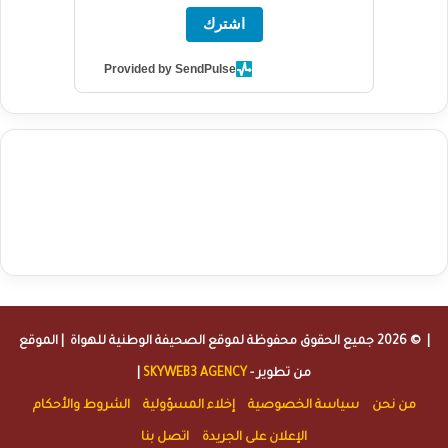
اشترك
Provided by SendPulse
agence de communication digitale au Maroc
services marketing
digital
stratégie SEO et optimisation web
actualité economique
btp Maroc
actualité btp maroc
maroc
آخر أخبار الرياضة
تحليل مباريات
كرة القدم
أخبار الهواة
نتائج مباريات الهواة
seo
buy iptv
iptv subscription
specialist
trend news
best iptv
agence marketing presse
| © 2026 جميع الحقوق محفوظة لموقع
الصحيفة الوطنية للهواة
| الموقع
من تطوير -
SKYWEB3 AGENCY
|
من نحن
سياسة الخصوصية
إخلاء المسؤولية
الشروط والأحكام
الإعلان على الجريدة
اتصل بنا