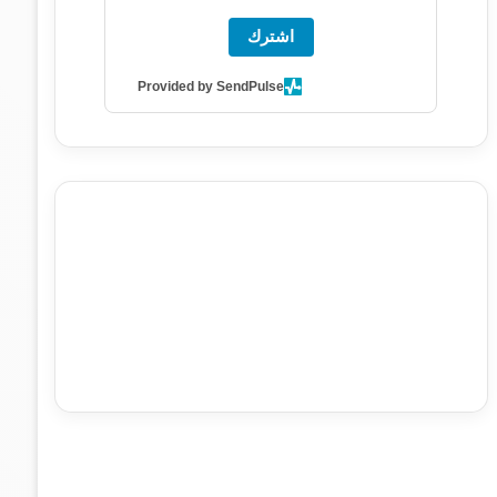
اشترك
Provided by SendPulse
agence de communication digitale au Maroc
services
marketing digital
stratégie SEO et optimisation web
actualité economique maroc
actualité btp maroc
btp
Maroc
آخر أخبار الرياضة
تحليل مباريات كرة القدم
أخبار الهواة
نتائج مباريات الهواة
seo
buy iptv
iptv subscription
specialist
trend news
best iptv
agence marketing
presse