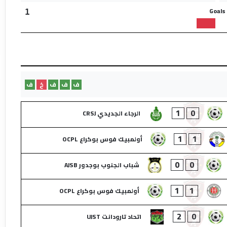
Goals
1
ف
ف
ف
خ
ف
1
0
الرجاء الجديدي CRSJ
1
1
أولمبيك فوس بوكراع OCPL
0
0
شباب الجنوب بوجدور AJSB
1
1
أولمبيك فوس بوكراع OCPL
2
0
اتحاد تارودانت UJST