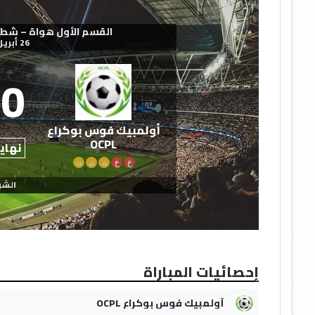
القسم الأول هواة – شطر الجنوب
26 أبريل 2026
0
أولمبيك فوس بوكراع
OCPL
نهاية
خ
خ
ت
ت
ت
الشو
إحصائيات المباراة
أولمبيك فوس بوكراع OCPL