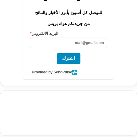
للتوصل كل أسبوع بأبرز الأخبار والنتائج
من جريدتكم هواة بريس
البريد الالكتروني
*
اشترك
Provided by SendPulse
agence de communication digitale au Maroc
services marketing
digital
stratégie SEO et optimisation web
actualité economique
btp Maroc
actualité btp maroc
maroc
آخر أخبار الرياضة
تحليل مباريات
كرة القدم
أخبار الهواة
نتائج مباريات الهواة
seo
buy iptv
iptv subscription
specialist
trend news
best iptv
agence marketing presse