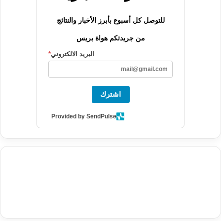
للتوصل كل أسبوع بأبرز الأخبار والنتائج
من جريدتكم هواة بريس
البريد الالكتروني
*
اشترك
Provided by SendPulse
agence de communication digitale au Maroc
services marketing
digital
stratégie SEO et optimisation web
actualité economique
btp Maroc
actualité btp maroc
maroc
آخر أخبار الرياضة
تحليل مباريات
كرة القدم
أخبار الهواة
نتائج مباريات الهواة
seo
buy iptv
iptv subscription
specialist
trend news
best iptv
agence marketing presse