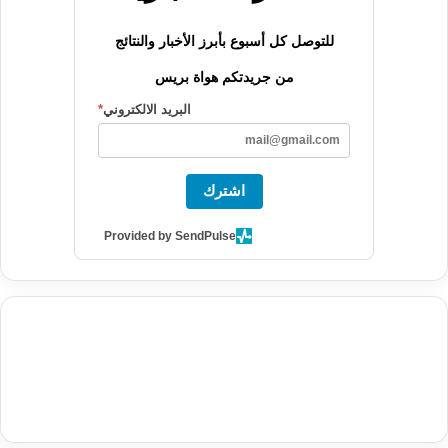
للتوصل كل أسبوع بأبرز الأخبار والنتائج
من جريدتكم هواة بريس
البريد الالكتروني
*
اشترك
Provided by SendPulse
agence de communication digitale au Maroc
services marketing
digital
stratégie SEO et optimisation web
actualité economique
btp Maroc
actualité btp maroc
maroc
آخر أخبار الرياضة
تحليل مباريات
كرة القدم
أخبار الهواة
نتائج مباريات الهواة
seo
buy iptv
iptv subscription
specialist
trend news
best iptv
agence marketing presse