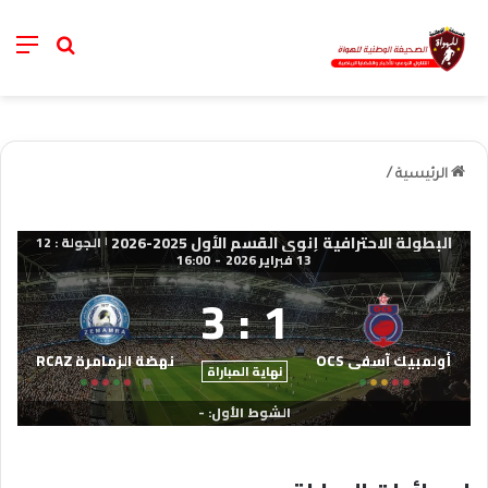
nu
خانة الب
الرئيسية
/
البطولة الاحترافية إنوي القسم الأول 2025-2026
الجولة : 12
|
13 فبراير 2026
-
16:00
3
:
1
أولمبيك آسفي OCS
نهضة الزمامرة RCAZ
نهاية المباراة
الشوط الأول: -