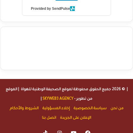
Provided by SendPulse
agence de communication digitale au Maroc
services marketing
digital
stratégie SEO et optimisation web
actualité economique
btp Maroc
actualité btp maroc
maroc
آخر أخبار الرياضة
تحليل مباريات
كرة القدم
أخبار الهواة
نتائج مباريات الهواة
seo
buy iptv
iptv subscription
specialist
trend news
best iptv
agence marketing presse
| © 2026 جميع الحقوق محفوظة لموقع
الصحيفة الوطنية للهواة
| الموقع
من تطوير -
SKYWEB3 AGENCY
|
من نحن
سياسة الخصوصية
إخلاء المسؤولية
الشروط والأحكام
الإعلان على الجريدة
اتصل بنا