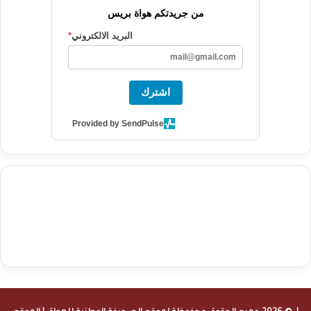
من جريدتكم هواة بريس
البريد الالكتروني
*
اشترك
Provided by SendPulse
agence de communication digitale au Maroc
services marketing
digital
stratégie SEO et optimisation web
actualité economique
btp Maroc
actualité btp maroc
maroc
آخر أخبار الرياضة
تحليل مباريات
كرة القدم
أخبار الهواة
نتائج مباريات الهواة
seo
buy iptv
iptv subscription
specialist
trend news
best iptv
agence marketing presse