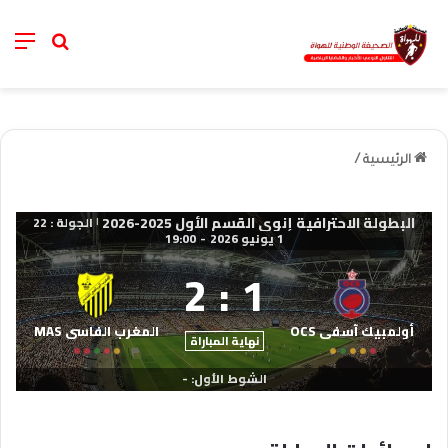
nu
خانة الب
الرئيسية
/
البطولة الاحترافية إنوي القسم الأول 2025-2026
الجولة : 22
|
1 يونيو 2026
-
19:00
2
:
1
أولمبيك آسفي OCS
المغرب الفاسي MAS
نهاية المباراة
الشوط الأول: -