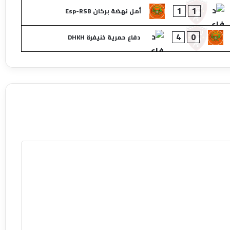
1
1
أمل نهضة بركان Esp-RSB
4
0
دفاع حمرية خنيفرة DHKH