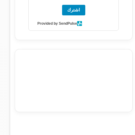
اشترك
Provided by SendPulse
agence de communication digitale au Maroc
services
marketing digital
stratégie SEO et optimisation web
actualité economique maroc
actualité btp maroc
btp
Maroc
آخر أخبار الرياضة
تحليل مباريات كرة القدم
أخبار الهواة
نتائج مباريات الهواة
seo
buy iptv
iptv subscription
specialist
trend news
best iptv
agence marketing
presse