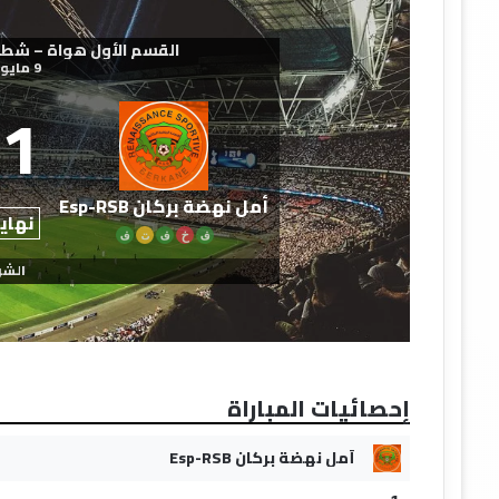
القسم الأول هواة – شطر الشمال
9 مايو 2026
1
أمل نهضة بركان Esp-RSB
نهاية
ف
خ
ف
ت
ف
الشو
إحصائيات المباراة
أمل نهضة بركان Esp-RSB