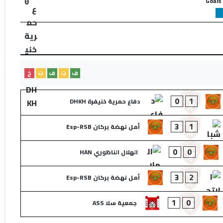
Goals
0
ف
ت
ف
ت
خ
0
1
دفاع حمرية خنيفرة DHKH
3
1
أمل نهضة بركان Esp-RSB
0
0
الهلال الناظوري HAN
3
2
أمل نهضة بركان Esp-RSB
1
0
جمعية سلا ASS