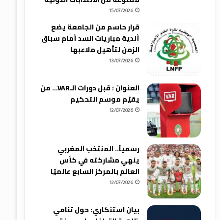
15/07/2026
قرار حاسم من الجامعة يضع
أندية مباريات السد أمام سباق
الزمن لتأهيل ملاعبها
13/07/2026
العنوان : قبل دورات الـVAR… من
يقيّم موسم التحكيم
12/07/2026
رسمياً.. المنتخب المغربي
ينهي مشاركته في كأس
العالم بالمركز السابع عالميًا
12/07/2026
بيان استنكاري: حول تنامي