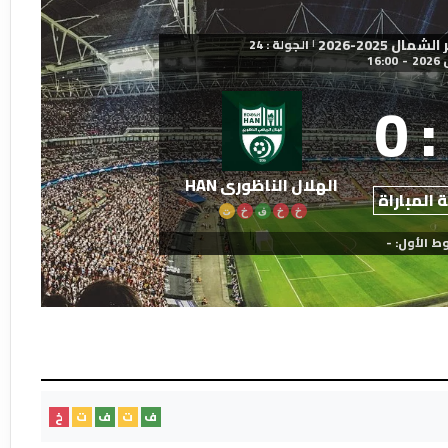
 2025-2026
الجولة : 24
|
16:00
-
0
:
الهلال الناظوري HAN
 المباراة
خ
خ
ف
خ
ت
ط الأول: -
ف
ت
ف
ت
خ