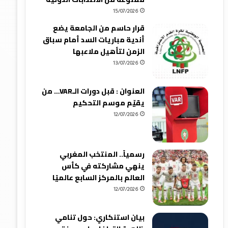
15/07/2026
قرار حاسم من الجامعة يضع
أندية مباريات السد أمام سباق
الزمن لتأهيل ملاعبها
13/07/2026
العنوان : قبل دورات الـVAR… من
يقيّم موسم التحكيم
12/07/2026
رسمياً.. المنتخب المغربي
ينهي مشاركته في كأس
العالم بالمركز السابع عالميًا
12/07/2026
بيان استنكاري: حول تنامي