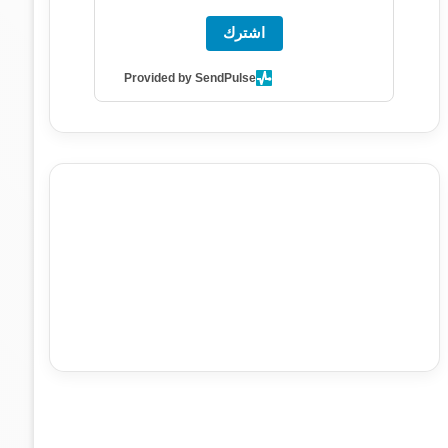
اشترك
Provided by SendPulse
agence de communication digitale au Maroc
services
marketing digital
stratégie SEO et optimisation web
actualité economique maroc
actualité btp maroc
btp
Maroc
آخر أخبار الرياضة
تحليل مباريات كرة القدم
أخبار الهواة
نتائج مباريات الهواة
seo
buy iptv
iptv subscription
specialist
trend news
best iptv
agence marketing
presse