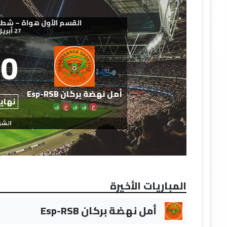
القسم الأول هواة – شطر الشمال
27 أبريل 2026
0
أمل نهضة بركان Esp-RSB
نهاية
خ
ف
ف
خ
ف
الشو
المباريات الأخيرة
أمل نهضة بركان Esp-RSB