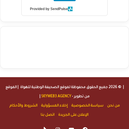
Provided by SendPulse
agence de communication digitale au Maroc
services marketing
digital
stratégie SEO et optimisation web
actualité economique
btp Maroc
actualité btp maroc
maroc
آخر أخبار الرياضة
تحليل مباريات
كرة القدم
أخبار الهواة
نتائج مباريات الهواة
seo
buy iptv
iptv subscription
specialist
trend news
best iptv
agence marketing presse
| © 2026 جميع الحقوق محفوظة لموقع
الصحيفة الوطنية للهواة
| الموقع
من تطوير -
SKYWEB3 AGENCY
|
من نحن
سياسة الخصوصية
إخلاء المسؤولية
الشروط والأحكام
الإعلان على الجريدة
اتصل بنا