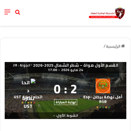
nu
خانة الب
الرئيسية
/
القسم الأول هواة – شطر الشمال 2025-2026
الجولة : 28
|
24 مايو 2026
-
17:00
0
:
2
أمل نهضة بركان Esp-
اتحاد تمارة UST
RSB
نهاية المباراة
الشوط الأول: -