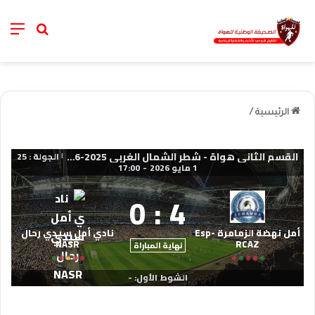
nu
خانة الب
الرئيسية
/
القسم الثاني هواة - شطر الشمال الغربي 2025-2026
الجولة : 25
|
1 مايو 2026
-
17:00
0
:
4
أمل نهضة الزمامرة Esp-
نادي أمل سيدي رحال
NASR
RCAZ
نهاية المباراة
الشوط الأول: -