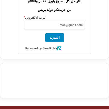
للتوصل كل أسبوع بأبرز الأخبار والنتائج
من جريدتكم هواة بريس
البريد الالكتروني
*
اشترك
Provided by SendPulse
agence de communication digitale au Maroc
services marketing
digital
stratégie SEO et optimisation web
actualité economique
btp Maroc
actualité btp maroc
maroc
آخر أخبار الرياضة
تحليل مباريات
كرة القدم
أخبار الهواة
نتائج مباريات الهواة
seo
buy iptv
iptv subscription
specialist
trend news
best iptv
agence marketing presse