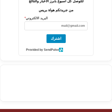
للتوصل كل أسبوع بأبرز الأخبار والنتائج
من جريدتكم هواة بريس
البريد الالكتروني
*
اشترك
Provided by SendPulse
agence de communication digitale au Maroc
services marketing
digital
stratégie SEO et optimisation web
actualité economique
btp Maroc
actualité btp maroc
maroc
آخر أخبار الرياضة
تحليل مباريات
كرة القدم
أخبار الهواة
نتائج مباريات الهواة
seo
buy iptv
iptv subscription
specialist
trend news
best iptv
agence marketing presse