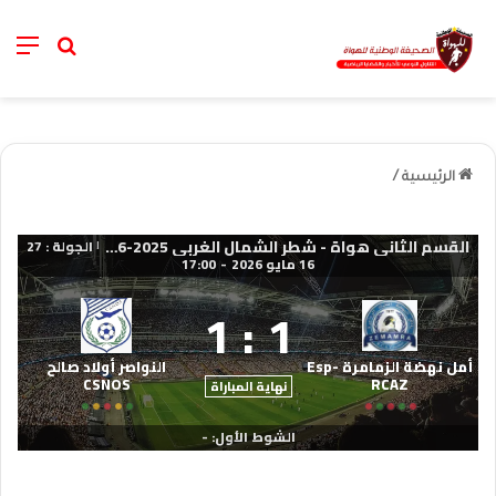
nu
خانة الب
الرئيسية
/
القسم الثاني هواة - شطر الشمال الغربي 2025-2026
الجولة : 27
|
16 مايو 2026
-
17:00
1
:
1
أمل نهضة الزمامرة Esp-
النواصر أولاد صالح
CSNOS
RCAZ
نهاية المباراة
الشوط الأول: -