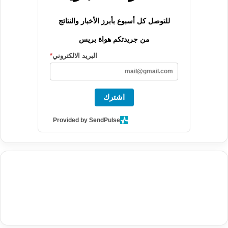
للتوصل كل أسبوع بأبرز الأخبار والنتائج
من جريدتكم هواة بريس
البريد الالكتروني
*
اشترك
Provided by SendPulse
agence de communication digitale au Maroc
services marketing
digital
stratégie SEO et optimisation web
actualité economique
btp Maroc
actualité btp maroc
maroc
آخر أخبار الرياضة
تحليل مباريات
كرة القدم
أخبار الهواة
نتائج مباريات الهواة
seo
buy iptv
iptv subscription
specialist
trend news
best iptv
agence marketing presse