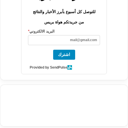
للتوصل كل أسبوع بأبرز الأخبار والنتائج
من جريدتكم هواة بريس
البريد الالكتروني
*
اشترك
Provided by SendPulse
agence de communication digitale au Maroc
services marketing
digital
stratégie SEO et optimisation web
actualité economique
btp Maroc
actualité btp maroc
maroc
آخر أخبار الرياضة
تحليل مباريات
كرة القدم
أخبار الهواة
نتائج مباريات الهواة
seo
buy iptv
iptv subscription
specialist
trend news
best iptv
agence marketing presse