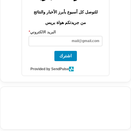
للتوصل كل أسبوع بأبرز الأخبار والنتائج
من جريدتكم هواة بريس
البريد الالكتروني
*
اشترك
Provided by SendPulse
agence de communication digitale au Maroc
services marketing
digital
stratégie SEO et optimisation web
actualité economique
btp Maroc
actualité btp maroc
maroc
آخر أخبار الرياضة
تحليل مباريات
كرة القدم
أخبار الهواة
نتائج مباريات الهواة
seo
buy iptv
iptv subscription
specialist
trend news
best iptv
agence marketing presse