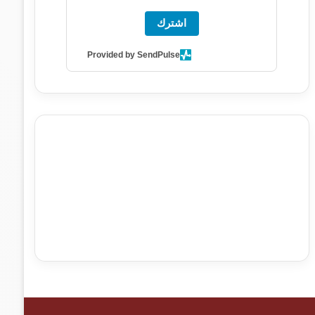
اشترك
Provided by SendPulse
agence de communication digitale au Maroc
services
marketing digital
stratégie SEO et optimisation web
actualité economique maroc
actualité btp maroc
btp
Maroc
آخر أخبار الرياضة
تحليل مباريات كرة القدم
أخبار الهواة
نتائج مباريات الهواة
seo
buy iptv
iptv subscription
specialist
trend news
best iptv
agence marketing
presse