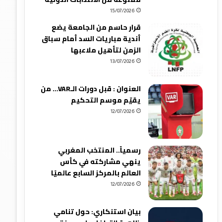
15/07/2026
قرار حاسم من الجامعة يضع
أندية مباريات السد أمام سباق
الزمن لتأهيل ملاعبها
13/07/2026
العنوان : قبل دورات الـVAR… من
يقيّم موسم التحكيم
12/07/2026
رسمياً.. المنتخب المغربي
ينهي مشاركته في كأس
العالم بالمركز السابع عالميًا
12/07/2026
بيان استنكاري: حول تنامي