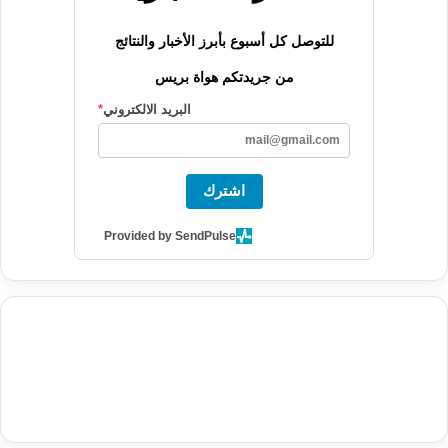
للتوصل كل أسبوع بأبرز الأخبار والنتائج
من جريدتكم هواة بريس
البريد الالكتروني
*
اشترك
Provided by SendPulse
agence de communication digitale au Maroc
services marketing
digital
stratégie SEO et optimisation web
actualité economique
btp Maroc
actualité btp maroc
maroc
آخر أخبار الرياضة
تحليل مباريات
كرة القدم
أخبار الهواة
نتائج مباريات الهواة
seo
buy iptv
iptv subscription
specialist
trend news
best iptv
agence marketing presse