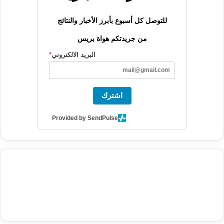
للتوصل كل أسبوع بأبرز الأخبار والنتائج
من جريدتكم هواة بريس
البريد الالكتروني
*
اشترك
Provided by SendPulse
agence de communication digitale au Maroc
services marketing
digital
stratégie SEO et optimisation web
actualité economique
btp Maroc
actualité btp maroc
maroc
آخر أخبار الرياضة
تحليل مباريات
كرة القدم
أخبار الهواة
نتائج مباريات الهواة
seo
buy iptv
iptv subscription
specialist
trend news
best iptv
agence marketing presse