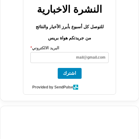
النشرة الاخبارية
للتوصل كل أسبوع بأبرز الأخبار والنتائج
من جريدتكم هواة بريس
البريد الالكتروني
*
اشترك
Provided by SendPulse
agence de communication digitale au Maroc
services marketing
digital
stratégie SEO et optimisation web
actualité economique
btp Maroc
actualité btp maroc
maroc
آخر أخبار الرياضة
تحليل مباريات
كرة القدم
أخبار الهواة
نتائج مباريات الهواة
seo
buy iptv
iptv subscription