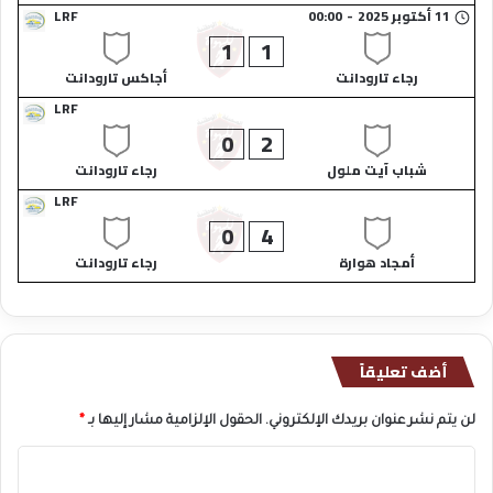
11 أكتوبر 2025
-
00:00
LRF
1
1
رجاء تارودانت​
أجاكس تارودانت​
LRF
0
2
شباب آيت ملول​
رجاء تارودانت​
LRF
0
4
أمجاد هوارة​
رجاء تارودانت​
أضف تعليقاً
لن يتم نشر عنوان بريدك الإلكتروني.
الحقول الإلزامية مشار إليها بـ
*
ا