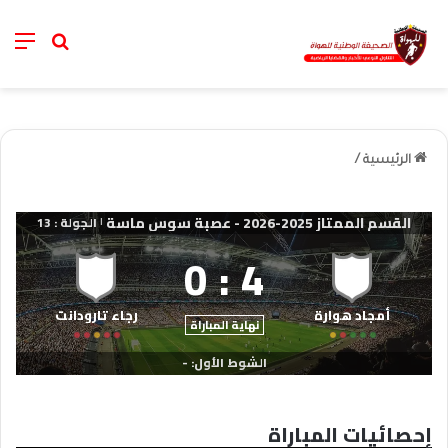
nu
خانة الب
الرئيسية
/
القسم الممتاز 2025-2026 - عصبة سوس ماسة
الجولة : 13
|
0
:
4
أمجاد هوارة​
رجاء تارودانت​
نهاية المباراة
الشوط الأول: -
إحصائيات المباراة