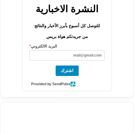
النشرة الاخبارية
للتوصل كل أسبوع بأبرز الأخبار والنتائج
من جريدتكم هواة بريس
البريد الالكتروني
*
اشترك
Provided by SendPulse
agence de communication digitale au Maroc
services marketing
digital
stratégie SEO et optimisation web
actualité economique
btp Maroc
actualité btp maroc
maroc
آخر أخبار الرياضة
تحليل مباريات
كرة القدم
أخبار الهواة
نتائج مباريات الهواة
seo
buy iptv
iptv subscription