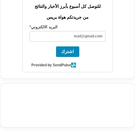
للتوصل كل أسبوع بأبرز الأخبار والنتائج
من جريدتكم هواة بريس
البريد الالكتروني
*
اشترك
Provided by SendPulse
agence de communication digitale au Maroc
services marketing
digital
stratégie SEO et optimisation web
actualité economique
btp Maroc
actualité btp maroc
maroc
آخر أخبار الرياضة
تحليل مباريات
كرة القدم
أخبار الهواة
نتائج مباريات الهواة
seo
buy iptv
iptv subscription
specialist
trend news
best iptv
agence marketing presse