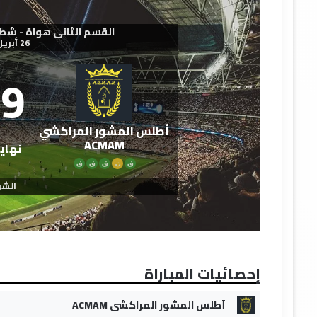
القسم الثاني هواة - شطر الجنو
26 أبريل 2026
9
أطلس المشور المراكشي
ACMAM
نهاية
ف
ت
ف
ف
ف
الشو
إحصائيات المباراة
أطلس المشور المراكشي ACMAM