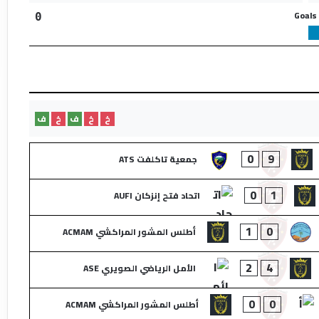
Goals
0
خ
خ
ف
خ
ف
0
9
جمعية تاكلفت ATS
0
1
اتحاد فتح إنزكان AUFI
1
0
أطلس المشور المراكشي ACMAM
2
4
الأمل الرياضي الصويري ASE
0
0
أطلس المشور المراكشي ACMAM