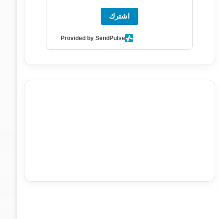
اشترك
Provided by SendPulse
agence de communication digitale au Maroc
services
marketing digital
stratégie SEO et optimisation web
actualité economique maroc
actualité btp maroc
btp
Maroc
آخر أخبار الرياضة
تحليل مباريات كرة القدم
أخبار الهواة
نتائج مباريات الهواة
seo
buy iptv
iptv subscription
specialist
trend news
best iptv
agence marketing
presse