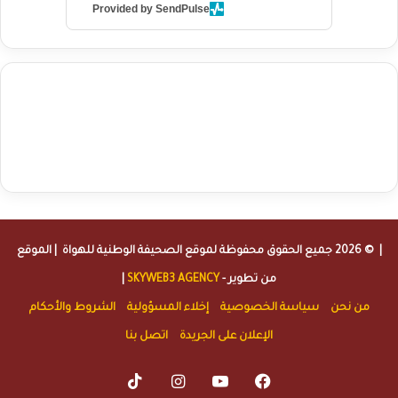
Provided by SendPulse
agence de communication digitale au Maroc
services marketing
digital
stratégie SEO et optimisation web
actualité economique
btp Maroc
actualité btp maroc
maroc
آخر أخبار الرياضة
تحليل مباريات
كرة القدم
أخبار الهواة
نتائج مباريات الهواة
seo
buy iptv
iptv subscription
specialist
trend news
best iptv
agence marketing presse
| © 2026 جميع الحقوق محفوظة لموقع
الصحيفة الوطنية للهواة
| الموقع
من تطوير -
SKYWEB3 AGENCY
|
من نحن
سياسة الخصوصية
إخلاء المسؤولية
الشروط والأحكام
الإعلان على الجريدة
اتصل بنا
TikTok
Instagram
YouTube
Facebook