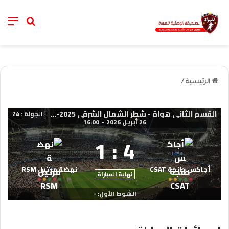
nu
خانة الب
الرئيسية
/
القسم الثاني هواة - شطر الشمال الشرقي 2025-2026
الجولة : 24
|
26 أبريل 2026
-
16:00
1
:
4
أجاكس طنجة CSAT
نهضة مرتيل RSM
نهاية المباراة
الشوط الأول: -