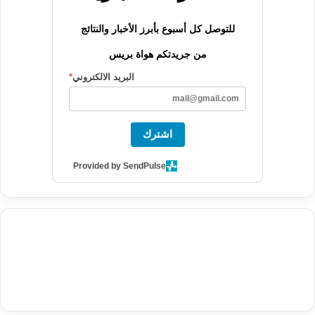
للتوصل كل أسبوع بأبرز الأخبار والنتائج
من جريدتكم هواة بريس
البريد الالكتروني
*
اشترك
Provided by SendPulse
agence de communication digitale au Maroc
services marketing
digital
stratégie SEO et optimisation web
actualité economique
btp Maroc
actualité btp maroc
maroc
آخر أخبار الرياضة
تحليل مباريات
كرة القدم
أخبار الهواة
نتائج مباريات الهواة
seo
buy iptv
iptv subscription
specialist
trend news
best iptv
agence marketing presse