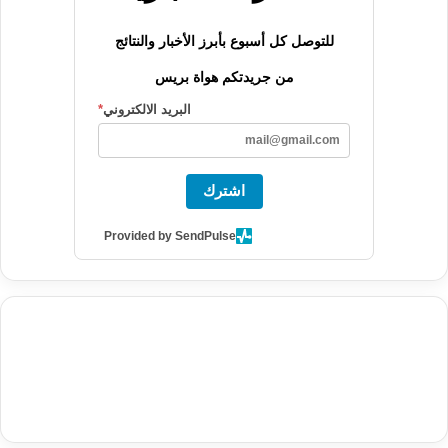
للتوصل كل أسبوع بأبرز الأخبار والنتائج
من جريدتكم هواة بريس
البريد الالكتروني
*
اشترك
Provided by SendPulse
agence de communication digitale au Maroc
services marketing
digital
stratégie SEO et optimisation web
actualité economique
btp Maroc
actualité btp maroc
maroc
آخر أخبار الرياضة
تحليل مباريات
كرة القدم
أخبار الهواة
نتائج مباريات الهواة
seo
buy iptv
iptv subscription
specialist
trend news
best iptv
agence marketing presse