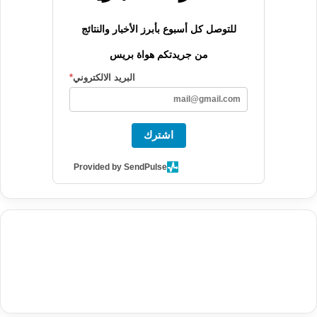
للتوصل كل أسبوع بأبرز الأخبار والنتائج
من جريدتكم هواة بريس
البريد الالكتروني
*
اشترك
Provided by SendPulse
agence de communication digitale au Maroc
services marketing
digital
stratégie SEO et optimisation web
actualité economique
btp Maroc
actualité btp maroc
maroc
آخر أخبار الرياضة
تحليل مباريات
كرة القدم
أخبار الهواة
نتائج مباريات الهواة
seo
buy iptv
iptv subscription
specialist
trend news
best iptv
agence marketing presse