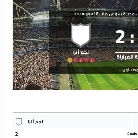
الجولة : 13
|
2
:
نجم أنزا​
 المباراة
خ
خ
خ
خ
ت
ط الأول: -
نجم أنزا​
Goals
2