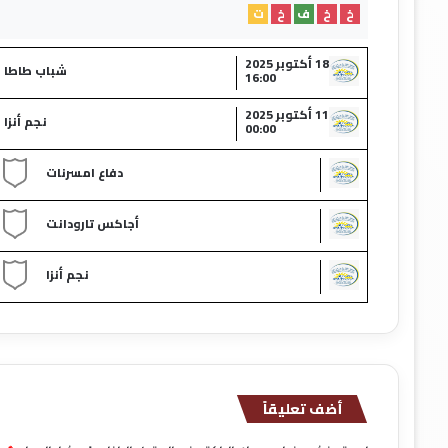
خ
خ
ف
خ
ت
18 أكتوبر 2025
شباب طاطا​
16:00
11 أكتوبر 2025
نجم أنزا​
00:00
دفاع امسرنات​
أجاكس تارودانت​
نجم أنزا​
أضف تعليقاً