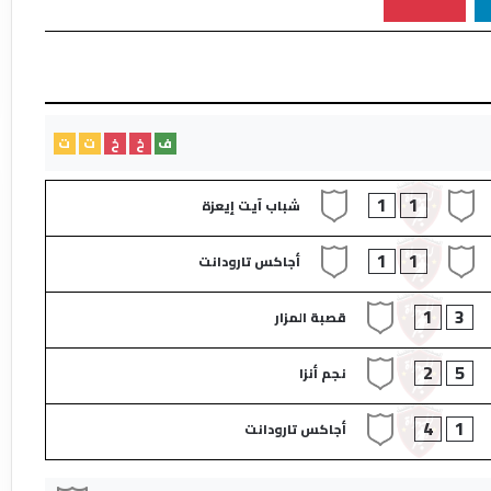
ف
خ
خ
ت
ت
1
1
شباب آيت إيعزة​
1
1
أجاكس تارودانت​
1
3
قصبة المزار​
2
5
نجم أنزا​
4
1
أجاكس تارودانت​