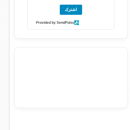
اشترك
Provided by SendPulse
agence de communication digitale au Maroc
services
marketing digital
stratégie SEO et optimisation web
actualité economique maroc
actualité btp maroc
btp
Maroc
آخر أخبار الرياضة
تحليل مباريات كرة القدم
أخبار الهواة
نتائج مباريات الهواة
seo
buy iptv
iptv subscription
specialist
trend news
best iptv
agence marketing
presse