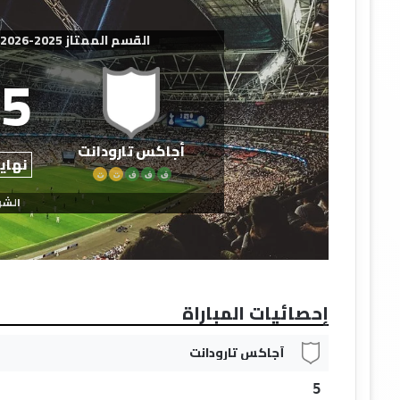
القسم الممتاز 2025-2026 - عصبة سوس ماسة
5
أجاكس تارودانت​
نهاية
ف
ف
ف
ت
ت
الشو
إحصائيات المباراة
أجاكس تارودانت​
5